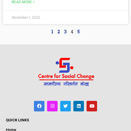
READ MORE »
December 1, 2022
1
2
3
4
5
QUICK LINKS
Home